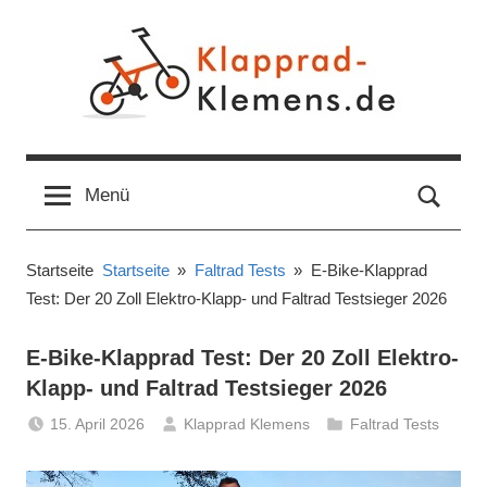
Zum
Inhalt
springen
Ratgeber
Informationen,
Tipps
und
Menü
für
Tests
Klapp-
Startseite
Startseite
Faltrad Tests
E-Bike-Klapprad
Test: Der 20 Zoll Elektro-Klapp- und Faltrad Testsieger 2026
&
E-Bike-Klapprad Test: Der 20 Zoll Elektro-
Falträder
Klapp- und Faltrad Testsieger 2026
15. April 2026
Klapprad Klemens
Faltrad Tests