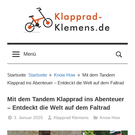
Zum
Inhalt
springen
Ratgeber
Informationen,
Tipps
und
Menü
für
Tests
Klapp-
Startseite
Startseite
Know How
Mit dem Tandem
Klapprad ins Abenteuer – Entdeckt die Welt auf dem Faltrad
&
Mit dem Tandem Klapprad ins Abenteuer
Falträder
– Entdeckt die Welt auf dem Faltrad
3. Januar 2025
Klapprad Klemens
Know How